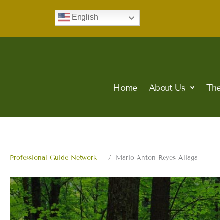
Skip
English
to
content
Home
About Us
The
Professional Guide Network
Mario Anton Reyes Aliaga