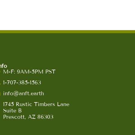
nfo
M-F: 9AM-5PM PST
1-707-385-1563
info@anft.earth
1745 Rustic Timbers Lane
Suite B
Prescott, AZ 86303