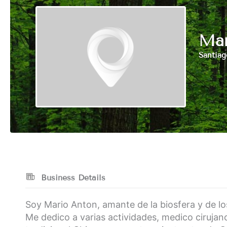
Mar
Santiag
Business Details
Soy Mario Anton, amante de la biosfera y de 
Me dedico a varias actividades, medico cirujan