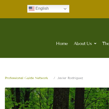
Skip
English
to
content
Home
About Us
The
Professional Guide Network
Javier Rodríguez