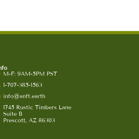
nfo
M-F: 9AM-5PM PST
1-707-385-1563
info@anft.earth
1745 Rustic Timbers Lane
Suite B
Prescott, AZ 86303