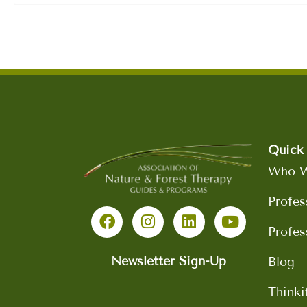
Quick 
Who W
F
I
L
Y
Profes
a
n
i
o
c
s
n
u
Profes
e
t
k
t
b
a
e
u
Newsletter Sign-Up
Blog
o
g
d
b
Thinki
o
r
i
e