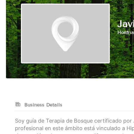
Jav
Honfría
Business Details
Soy guía de Terapia de Bosque certificado por
profesional en este ámbito está vinculado a Hi