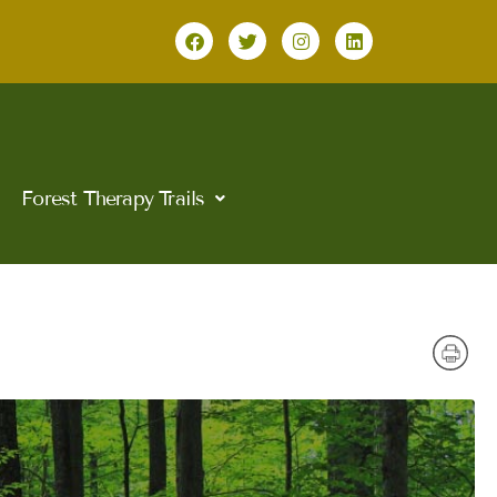
F
T
I
L
a
w
n
i
c
i
s
n
e
t
t
k
b
t
a
e
o
e
g
d
o
r
r
i
k
a
n
m
Forest Therapy Trails