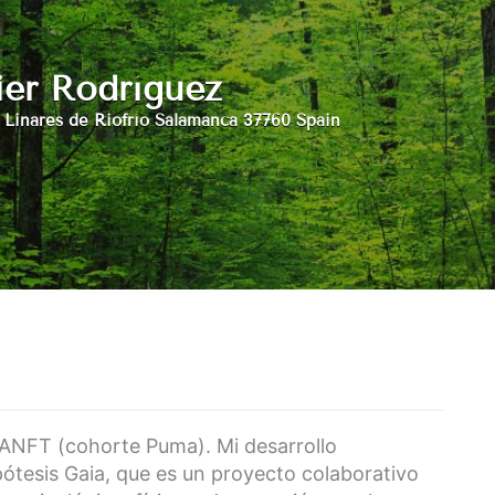
ier Rodríguez
 Linares de Riofrío Salamanca 37760 Spain
 ANFT (cohorte Puma). Mi desarrollo
pótesis Gaia, que es un proyecto colaborativo